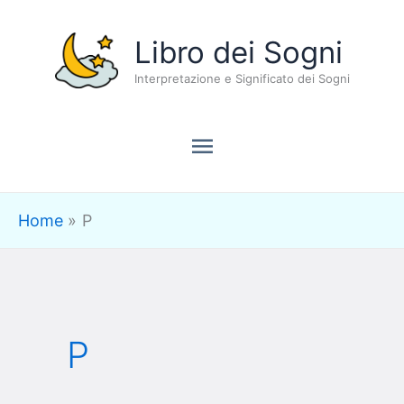
Vai
Menu
Libro dei Sogni
al
contenuto
Interpretazione e Significato dei Sogni
principale
Home
P
P