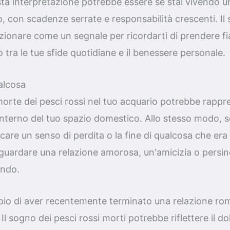
a interpretazione potrebbe essere se stai vivendo un
o, con scadenze serrate e responsabilità crescenti. Il
zionare come un segnale per ricordarti di prendere fiat
o tra le tue sfide quotidiane e il benessere personale.
ualcosa
 morte dei pesci rossi nel tuo acquario potrebbe rappr
ll'interno del tuo spazio domestico. Allo stesso modo,
icare un senso di perdita o la fine di qualcosa che era
uardare una relazione amorosa, un'amicizia o persino
endo.
o di aver recentemente terminato una relazione rom
 Il sogno dei pesci rossi morti potrebbe riflettere il do