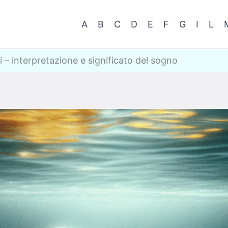
A
B
C
D
E
F
G
I
L
 – interpretazione e significato del sogno