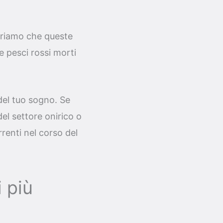
periamo che queste
 pesci rossi morti
 del tuo sogno. Se
el settore onirico o
renti nel corso del
 più