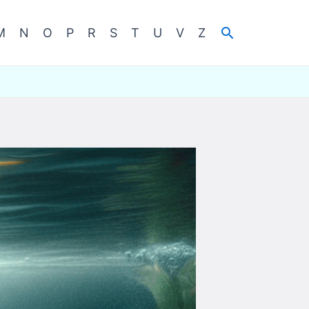
Cerca
M
N
O
P
R
S
T
U
V
Z