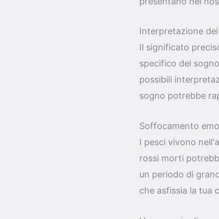
presentano nel nos
Interpretazione dei
Il significato prec
specifico del sogno
possibili interpret
sogno potrebbe ra
Soffocamento emot
I pesci vivono nel
rossi morti potrebb
un periodo di grande
che asfissia la tua 