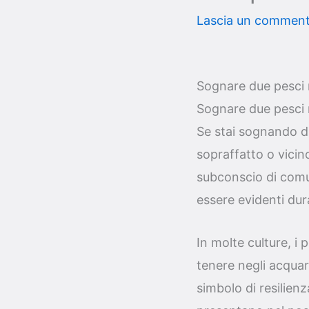
Lascia un commen
Sognare due pesci r
Sognare due pesci r
Se stai sognando due
sopraffatto o vicin
subconscio di comu
essere evidenti dura
In molte culture, i
tenere negli acquari
simbolo di resilien