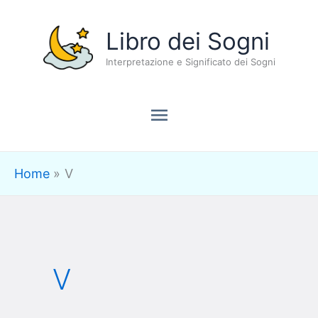
Vai
Menu
Libro dei Sogni
al
contenuto
Interpretazione e Significato dei Sogni
principale
Home
V
V