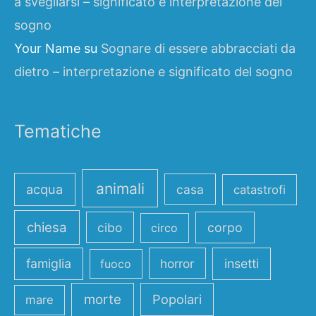
a svegliarsi – significato e interpretazione del
sogno
Your Name
su
Sognare di essere abbracciati da
dietro – interpretazione e significato del sogno
Tematiche
animali
acqua
casa
catastrofi
chiesa
cibo
corpo
circo
famiglia
horror
insetti
fuoco
morte
Popolari
mare