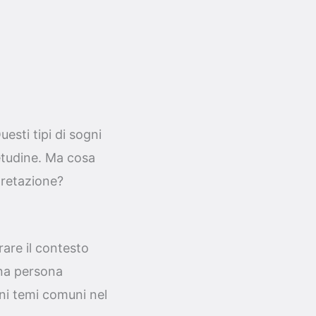
esti tipi di sogni
etudine. Ma cosa
pretazione?
are il contesto
una persona
uni temi comuni nel