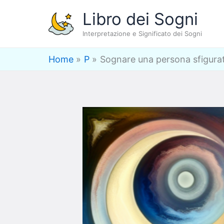
Vai
Libro dei Sogni
al
Interpretazione e Significato dei Sogni
contenuto
Home
P
Sognare una persona sfigurata