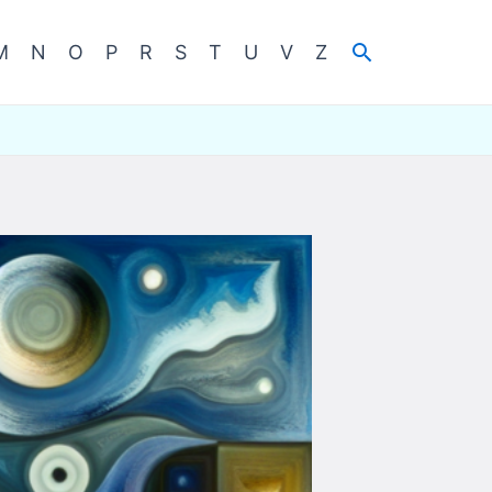
Cerca
M
N
O
P
R
S
T
U
V
Z