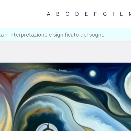
A
B
C
D
E
F
G
I
L
 – interpretazione e significato del sogno