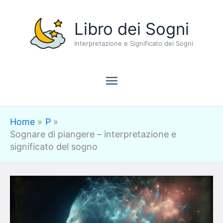
Vai
Menu
Libro dei Sogni
al
contenuto
Interpretazione e Significato dei Sogni
principale
Home
P
Sognare di piangere – interpretazione e
significato del sogno