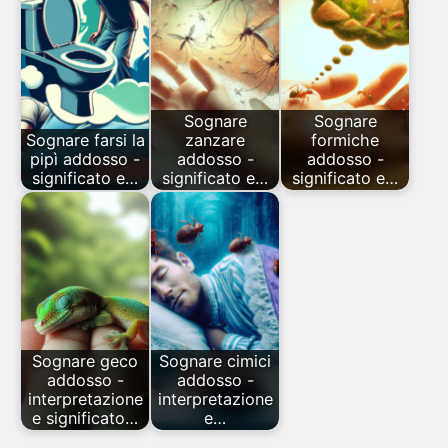
Sognare
Sognare
Sognare farsi la
zanzare
formiche
pipì addosso -
addosso -
addosso -
significato e…
significato e…
significato e…
Sognare geco
Sognare cimici
addosso -
addosso -
interpretazione
interpretazione
e significato…
e…