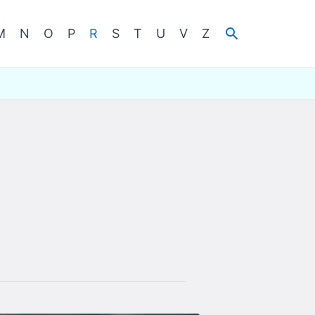
Cerca
M
N
O
P
R
S
T
U
V
Z