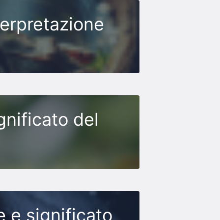
terpretazione
nificato del
 e significato