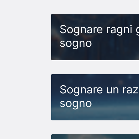
Sognare ragni g
sogno
Sognare un razz
sogno