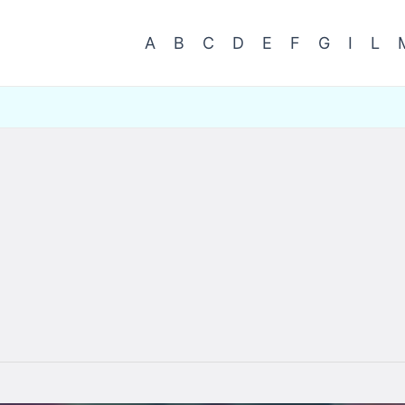
A
B
C
D
E
F
G
I
L