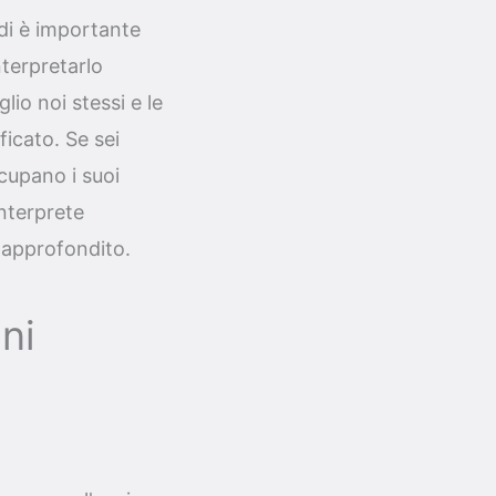
ndi è importante
nterpretarlo
o noi stessi e le
ficato. Se sei
ccupano i suoi
interprete
ù approfondito.
ni