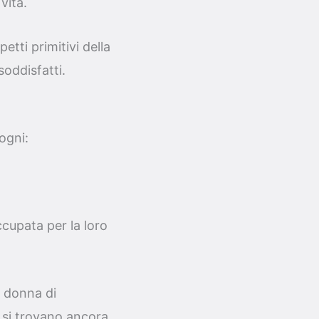
vita.
etti primitivi della
oddisfatti.
ogni:
cupata per la loro
 donna di
e si trovano ancora