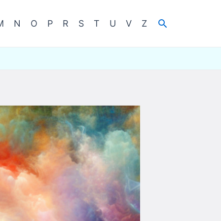
Cerca
M
N
O
P
R
S
T
U
V
Z