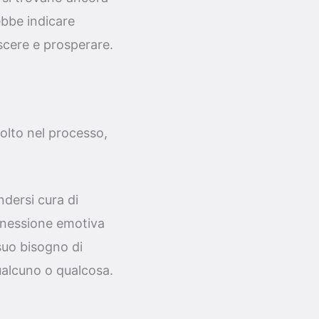
ebbe indicare
escere e prosperare.
olto nel processo,
ndersi cura di
onnessione emotiva
suo bisogno di
ualcuno o qualcosa.