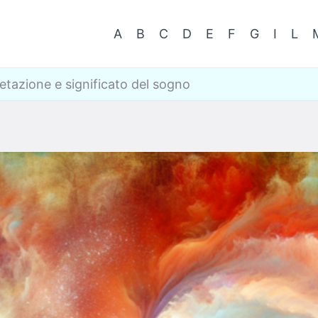
A
B
C
D
E
F
G
I
L
retazione e significato del sogno