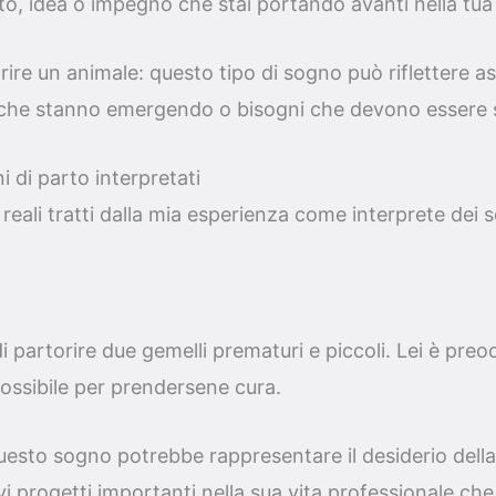
o, idea o impegno che stai portando avanti nella tua 
ire un animale: questo tipo di sogno può riflettere asp
 che stanno emergendo o bisogni che devono essere s
i di parto interpretati
reali tratti dalla mia esperienza come interprete dei s
partorire due gemelli prematuri e piccoli. Lei è preoc
 possibile per prendersene cura.
esto sogno potrebbe rappresentare il desiderio della
i progetti importanti nella sua vita professionale ch