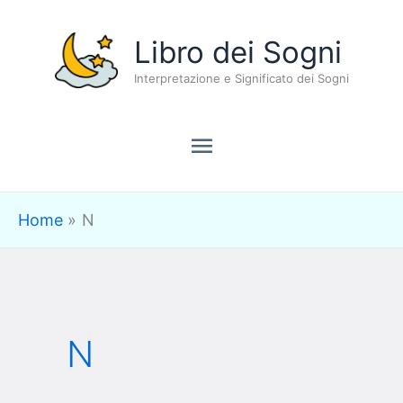
Vai
Menu
Libro dei Sogni
al
contenuto
Interpretazione e Significato dei Sogni
principale
Home
N
N