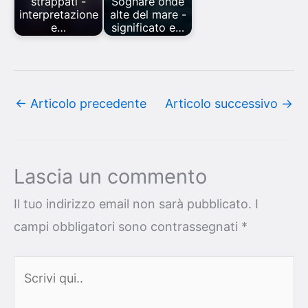
strappati -
Sognare onde
interpretazione
alte del mare -
e…
significato e…
←
Articolo precedente
Articolo successivo
→
Lascia un commento
Il tuo indirizzo email non sarà pubblicato.
I
campi obbligatori sono contrassegnati
*
Scrivi
qui..