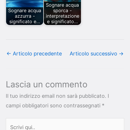
Sognare acqua
Sognare acqua
sporca -
azzurra -
interpretazione
significato e…
e significato…
←
Articolo precedente
Articolo successivo
→
Lascia un commento
Il tuo indirizzo email non sarà pubblicato.
I
campi obbligatori sono contrassegnati
*
Scrivi