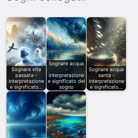
Sognare acqua
Sognare vita
-
Sognare acqua
passata -
interpretazione
santa -
interpretazione
e significato del
interpretazione
e significato…
sogno
e significato…