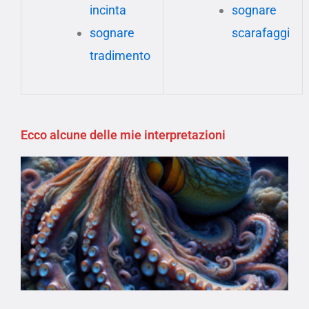
incinta
sognare
sognare
scarafaggi
tradimento
Ecco alcune delle mie interpretazioni
Page
Page
Page
Page
Page