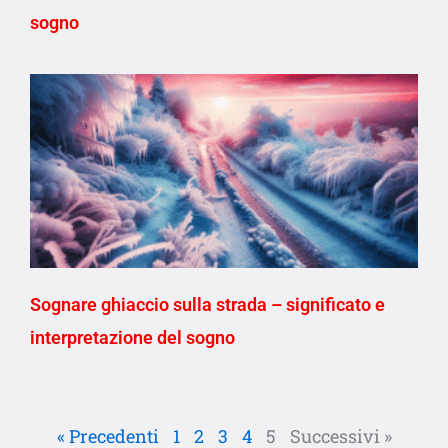
sogno
Sognare ghiaccio sulla strada – significato e
interpretazione del sogno
« Precedenti
1
2
3
4
5
Successivi »