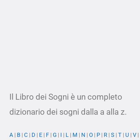
Il Libro dei Sogni è un completo
dizionario dei sogni dalla a alla z.
A
|
B
|
C
|
D
|
E
|
F
|
G
|
I
|
L
|
M
|
N
|
O
|
P
|
R
|
S
|
T
|
U
|
V
|