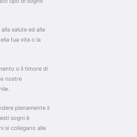
esto tipo di sogno
alla salute ed alla
lla tua vita o la
ento o il timore di
le nostre
ile.
ndere pienamente il
esti sogni è
i si collegano alle