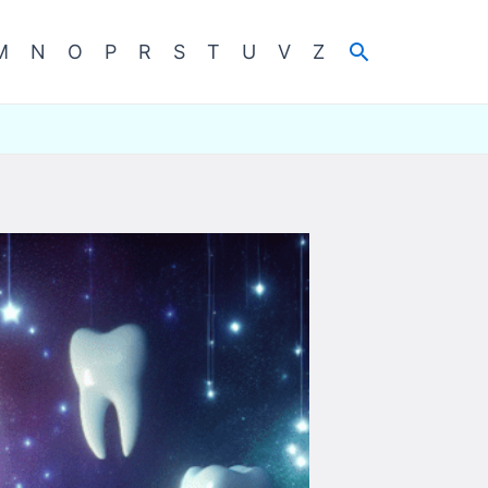
Cerca
M
N
O
P
R
S
T
U
V
Z