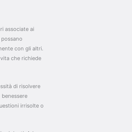
ri associate ai
ti possano
nte con gli altri.
ita che richiede
ssità di risolvere
uo benessere
stioni irrisolte o