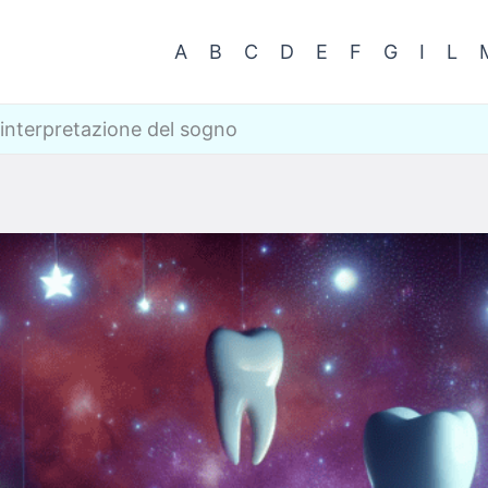
A
B
C
D
E
F
G
I
L
 interpretazione del sogno