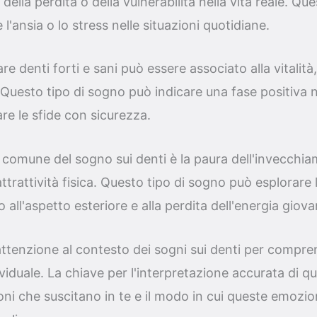
 della perdita o della vulnerabilità nella vita reale. Qu
 l'ansia o lo stress nelle situazioni quotidiane.
re denti forti e sani può essere associato alla vitalità, 
. Questo tipo di sogno può indicare una fase positiva ne
re le sfide con sicurezza.
o comune del sogno sui denti è la paura dell'invecchiam
ttrattività fisica. Questo tipo di sogno può esplorare 
 all'aspetto esteriore e alla perdita dell'energia giovan
ttenzione al contesto dei sogni sui denti per compre
ividuale. La chiave per l'interpretazione accurata di qu
ni che suscitano in te e il modo in cui queste emozion