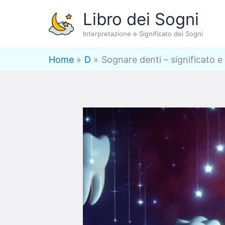
Vai
Libro dei Sogni
al
Interpretazione e Significato dei Sogni
contenuto
Home
D
Sognare denti – significato e