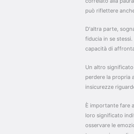
correlato alla paura
può riflettere anche
D'altra parte, sogna
fiducia in se stessi
capacità di affronta
Un altro significat
perdere la propria a
insicurezze riguardo
È importante fare a
loro significato ind
osservare le emozio