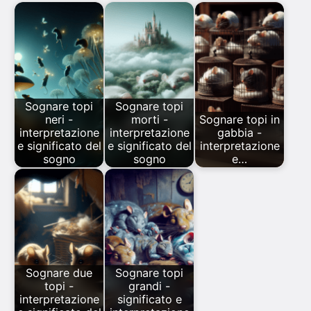
Sognare topi
Sognare topi
neri -
morti -
Sognare topi in
interpretazione
interpretazione
gabbia -
e significato del
e significato del
interpretazione
sogno
sogno
e…
Sognare due
Sognare topi
topi -
grandi -
interpretazione
significato e