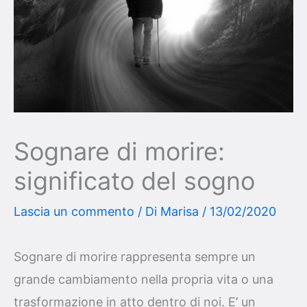
Sognare di morire:
significato del sogno
Lascia un commento
/ Di
Marisa
/
13/02/2020
Sognare di morire rappresenta sempre un
grande cambiamento nella propria vita o una
trasformazione in atto dentro di noi. E’ un