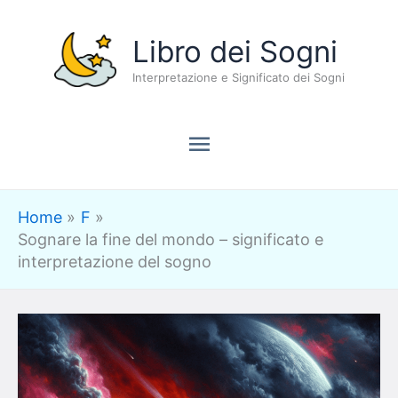
Vai
Menu
Libro dei Sogni
al
contenuto
Interpretazione e Significato dei Sogni
principale
Home
F
Sognare la fine del mondo – significato e
interpretazione del sogno