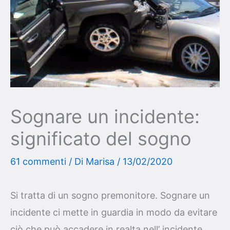
Sognare un incidente:
significato del sogno
61 commenti
/ Di
Marisa
/
13/02/2020
Si tratta di un sogno premonitore. Sognare un
incidente ci mette in guardia in modo da evitare
ciò che può accadere in realta nell’ incidente