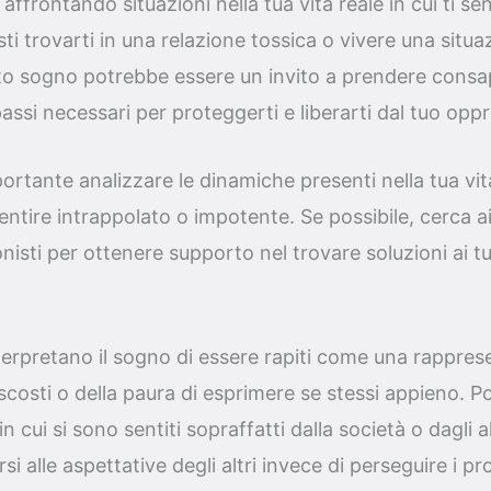
affrontando situazioni nella tua vita reale in cui ti se
ti trovarti in una relazione tossica o vivere una situa
sto sogno potrebbe essere un invito a prendere consa
passi necessari per proteggerti e liberarti dal tuo opp
portante analizzare le dinamiche presenti nella tua vita
sentire intrappolato o impotente. Se possibile, cerca a
onisti per ottenere supporto nel trovare soluzioni ai t
terpretano il sogno di essere rapiti come una rappre
ascosti o della paura di esprimere se stessi appieno. 
n cui si sono sentiti sopraffatti dalla società o dagli a
i alle aspettative degli altri invece di perseguire i pro