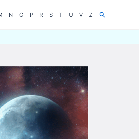
Cerca
M
N
O
P
R
S
T
U
V
Z