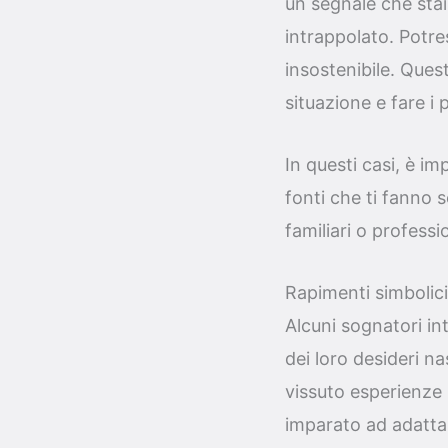
un segnale che stai 
intrappolato. Potres
insostenibile. Que
situazione e fare i 
In questi casi, è im
fonti che ti fanno 
familiari o professi
Rapimenti simbolici
Alcuni sognatori in
dei loro desideri n
vissuto esperienze i
imparato ad adattars