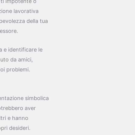
nti impotente o
zione lavorativa
pevolezza della tua
ressore.
 e identificare le
iuto da amici,
uoi problemi.
sentazione simbolica
Potrebbero aver
ltri e hanno
pri desideri.