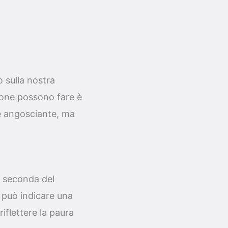
 sulla nostra
sone possono fare è
 e angosciante, ma
a seconda del
 può indicare una
iflettere la paura