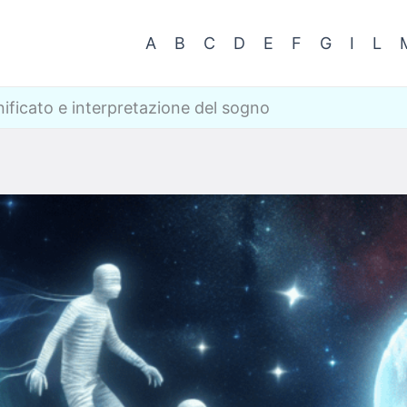
A
B
C
D
E
F
G
I
L
nificato e interpretazione del sogno