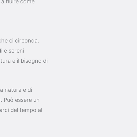
 a fluire come
che ci circonda.
i e sereni
ura e il bisogno di
a natura e di
i. Può essere un
rci del tempo al