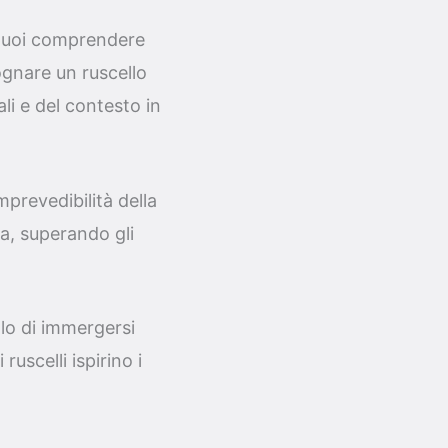
u puoi comprendere
ognare un ruscello
li e del contesto in
mprevedibilità della
a, superando gli
llo di immergersi
ruscelli ispirino i