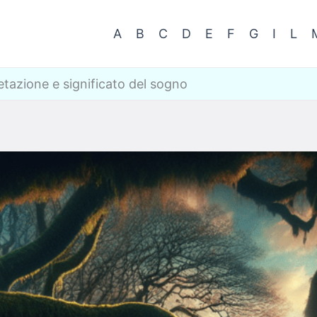
A
B
C
D
E
F
G
I
L
etazione e significato del sogno