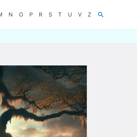
Cerca
M
N
O
P
R
S
T
U
V
Z