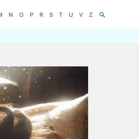
Cerca
M
N
O
P
R
S
T
U
V
Z