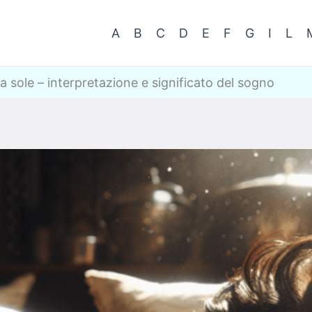
A
B
C
D
E
F
G
I
L
 sole – interpretazione e significato del sogno