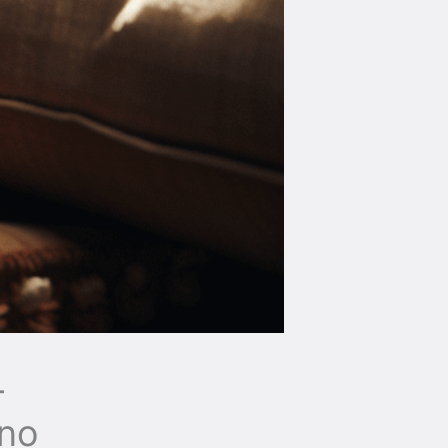
–
gno