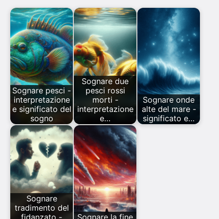
Sognare due
Sognare pesci -
pesci rossi
interpretazione
morti -
Sognare onde
e significato del
interpretazione
alte del mare -
sogno
e…
significato e…
Sognare
tradimento del
fidanzato -
Sognare la fine