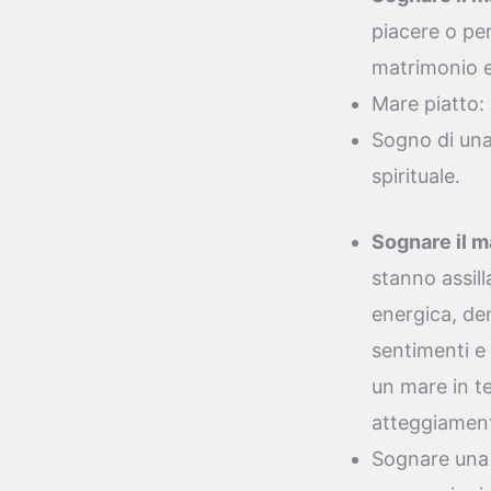
piacere o pe
matrimonio e 
Mare piatto: 
Sogno di una 
spirituale.
Sognare il m
stanno assil
energica, den
sentimenti e
un mare in t
atteggiament
Sognare una 