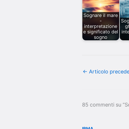
Sognare il mare
-
Sog
interpretazione
g
e significato del
int
sogno
←
Articolo preced
85 commenti su “So
IRMA