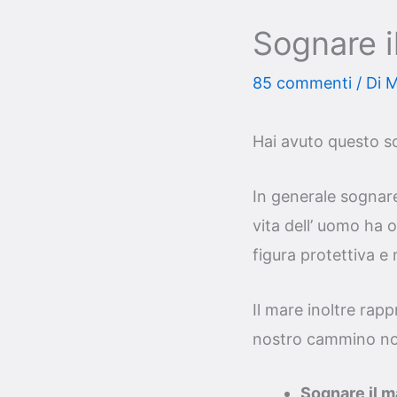
Sognare i
85 commenti
/ Di
M
Hai avuto questo so
In generale sognare
vita dell’ uomo ha 
figura protettiva e
Il mare inoltre rap
nostro cammino nono
Sognare il 