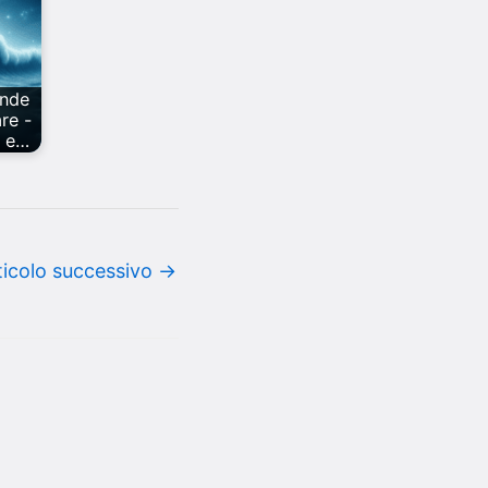
nde
re -
o e…
ticolo successivo
→