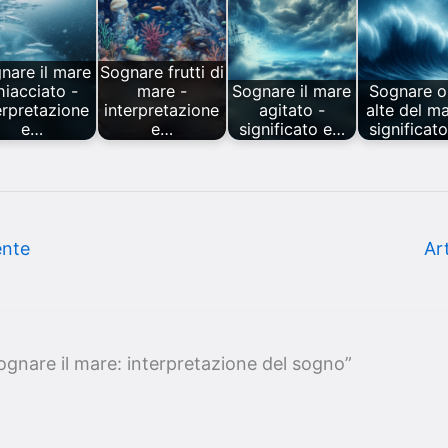
nare il mare
Sognare frutti di
hiacciato -
mare -
Sognare il mare
Sognare o
erpretazione
interpretazione
agitato -
alte del ma
e…
e…
significato e…
significat
ente
Ar
gnare il mare: interpretazione del sogno”