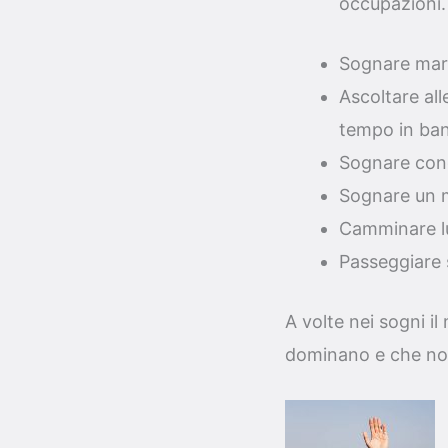
occupazioni.
Sognare mare
Ascoltare al
tempo in ban
Sognare conch
Sognare un ma
Camminare lu
Passeggiare s
A volte nei sogni il 
dominano e che noi