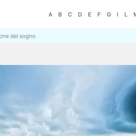
A
B
C
D
E
F
G
I
L
ione del sogno