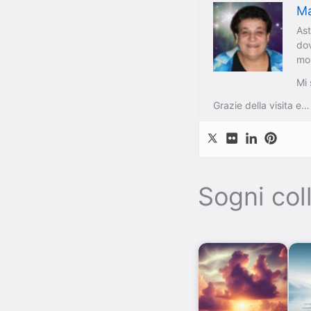
Ma
As
dov
mon
Mi 
Grazie della visita e…
Sogni coll