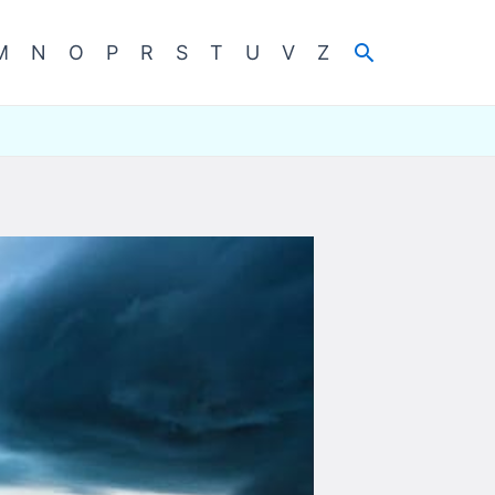
Cerca
M
N
O
P
R
S
T
U
V
Z