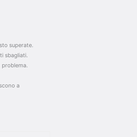
esto superate.
 sbagliati.
n problema.
iscono a