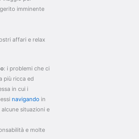
ggerito imminente
tri affari e relax
so
: i problemi che ci
 più ricca ed
sa in cui i
tessi
navigando
in
alcune situazioni e
nsabilità e molte