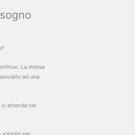
l sogno
e?
ontinuo. La stessa
associato ad una
 ci attende nel
n viaggio per