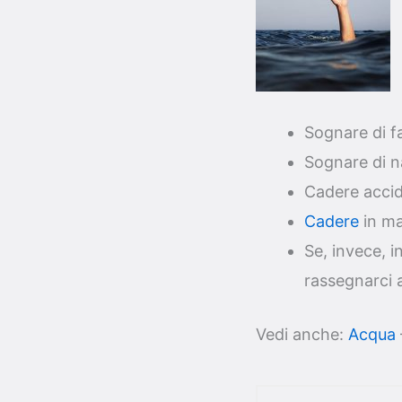
Sognare di fa
Sognare di na
Cadere accid
Cadere
in ma
Se, invece, 
rassegnarci 
Vedi anche:
Acqua