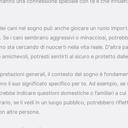
hanno una connessione speciale con te e che influen
ei cani nel sogno può anche giocare un ruolo impor
e. Se i cani sembrano aggressivi o minacciosi, potreb
 sta cercando di nuocerti nella vita reale. D'altra par
michevoli, potresti sentirti al sicuro e protetto dalle
rpretazioni generali, il contesto del sogno è fondamen
 il suo significato specifico per te. Ad esempio, se 
rebbe indicare questioni domestiche o familiari a cui
ario, se li vedi in un luogo pubblico, potrebbero riflet
con altre persone.