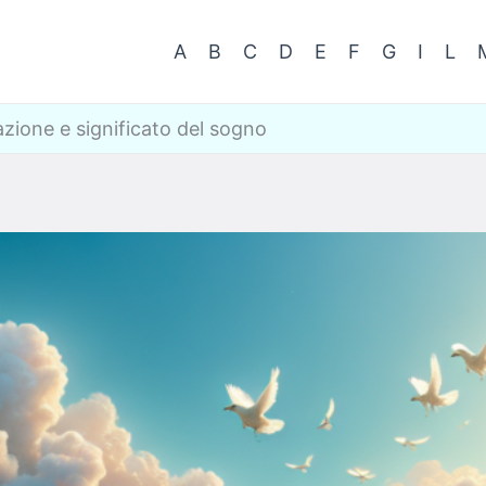
A
B
C
D
E
F
G
I
L
zione e significato del sogno