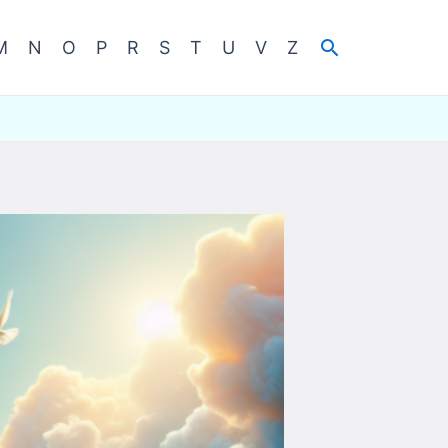
Cerca
M
N
O
P
R
S
T
U
V
Z