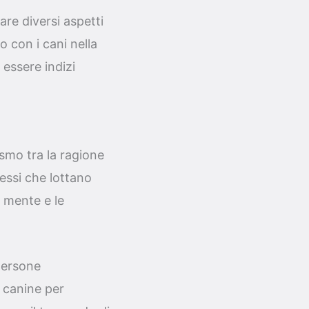
re diversi aspetti
o con i cani nella
 essere indizi
ismo tra la ragione
tessi che lottano
a mente e le
persone
à canine per