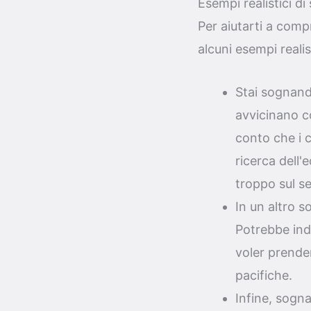
Esempi realistici d
Per aiutarti a comp
alcuni esempi realist
Stai sognand
avvicinano co
conto che i 
ricerca dell'
troppo sul se
In un altro s
Potrebbe indi
voler prender
pacifiche.
Infine, sogn