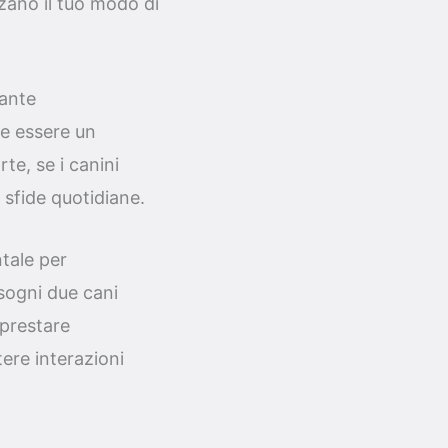
zano il tuo modo di
tante
be essere un
te, se i canini
 sfide quotidiane.
tale per
sogni due cani
 prestare
tere interazioni