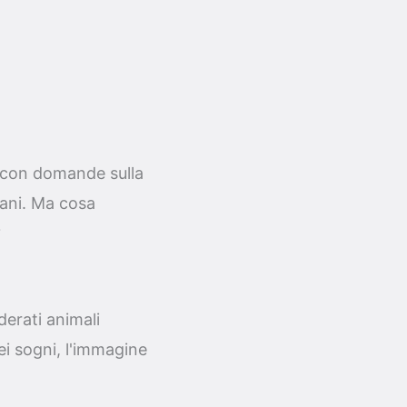
i con domande sulla
cani. Ma cosa
?
derati animali
ei sogni, l'immagine