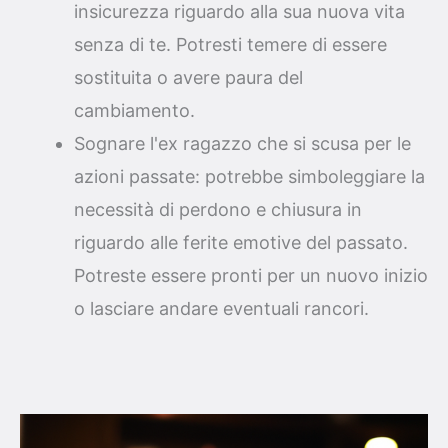
insicurezza riguardo alla sua nuova vita
senza di te. Potresti temere di essere
sostituita o avere paura del
cambiamento.
Sognare l'ex ragazzo che si scusa per le
azioni passate: potrebbe simboleggiare la
necessità di perdono e chiusura in
riguardo alle ferite emotive del passato.
Potreste essere pronti per un nuovo inizio
o lasciare andare eventuali rancori.