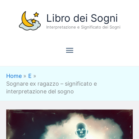
Vai
Menu
Libro dei Sogni
al
contenuto
Interpretazione e Significato dei Sogni
principale
Home
E
Sognare ex ragazzo – significato e
interpretazione del sogno