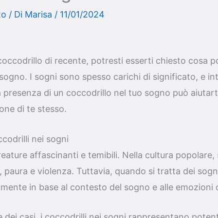
to
/ Di
Marisa
/
11/01/2024
occodrillo di recente, potresti esserti chiesto cosa 
 sogno. I sogni sono spesso carichi di significato, e int
 presenza di un coccodrillo nel tuo sogno può aiutart
ne di te stesso.
ccodrilli nei sogni
reature affascinanti e temibili. Nella cultura popolare
, paura e violenza. Tuttavia, quando si tratta dei sogni,
mente in base al contesto del sogno e alle emozioni 
dei casi, i coccodrilli nei sogni rappresentano potenti