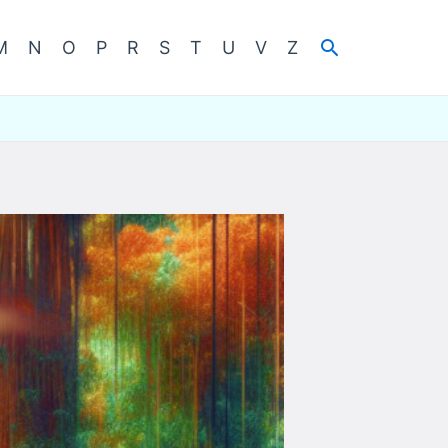
Cerca
M
N
O
P
R
S
T
U
V
Z