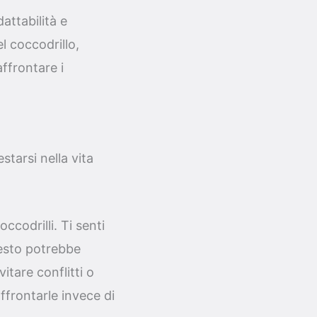
ttabilità e
l coccodrillo,
ffrontare i
starsi nella vita
ccodrilli. Ti senti
uesto potrebbe
itare conflitti o
ffrontarle invece di