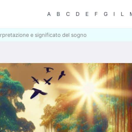
A
B
C
D
E
F
G
I
L
rpretazione e significato del sogno