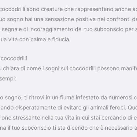
coccodrilli sono creature che rappresentano anche ada
tuo sogno hai una sensazione positiva nei confronti de
 segnale di incoraggiamento del tuo subconscio per a
ua vita con calma e fiducia.
coccodrilli
ù chiara di come i sogni sui coccodrilli possono manife
esempi:
 sogno, ti ritrovi in un fiume infestato da numerosi co
ando disperatamente di evitare gli animali feroci. Q
zione stressante nella tua vita in cui stai cercando di ev
 ma il tuo subconscio ti sta dicendo che è necessario a