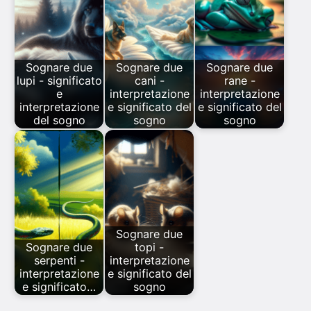
Sognare due
Sognare due
Sognare due
lupi - significato
cani -
rane -
e
interpretazione
interpretazione
interpretazione
e significato del
e significato del
del sogno
sogno
sogno
Sognare due
Sognare due
topi -
serpenti -
interpretazione
interpretazione
e significato del
e significato…
sogno