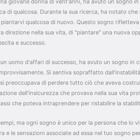
na giovane donna di vent'anni, ha avuto un sogno in
erca di qualcosa. Durante la sua ricerca, ha notato che 
 piantarvi qualcosa di nuovo. Questo sogno rifletteva i
a direzione nella sua vita, di "piantare" una nuova o
escita e successo.
n uomo d'affari di successo, ha avuto un sogno in cui
 improvvisamente. Si sentiva sopraffatto dall'instabili
e si preoccupava di perdere tutto ciò che aveva costr
zione dell'insicurezza che provava nella sua vita prof
passi che poteva intraprendere per ristabilire la stabili
empi, ma ogni sogno è unico per la persona che lo viv
ra e le sensazioni associate ad essa nel tuo sogno pe