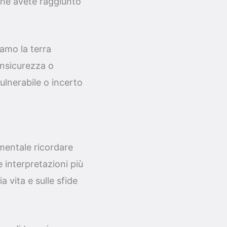
che avete raggiunto
amo la terra
'insicurezza o
vulnerabile o incerto
mentale ricordare
 interpretazioni più
a vita e sulle sfide