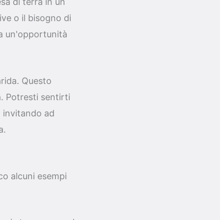
a di terra in un
ve o il bisogno di
ca un'opportunità
arida. Questo
 Potresti sentirti
 invitando ad
a.
cco alcuni esempi