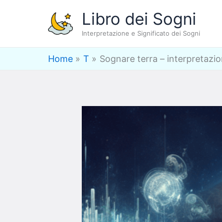
Vai
Libro dei Sogni
al
Interpretazione e Significato dei Sogni
contenuto
Home
T
Sognare terra – interpretazio