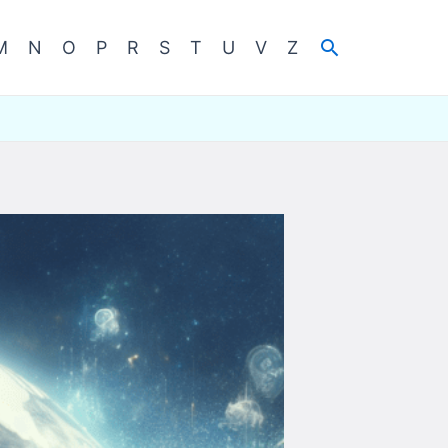
Cerca
M
N
O
P
R
S
T
U
V
Z