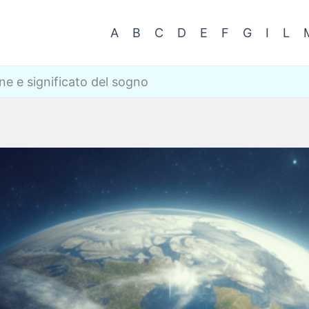
A
B
C
D
E
F
G
I
L
ne e significato del sogno