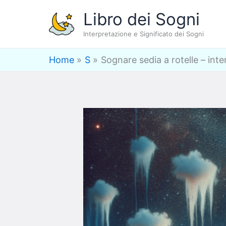
Vai
Libro dei Sogni
al
Interpretazione e Significato dei Sogni
contenuto
Home
S
Sognare sedia a rotelle – inte