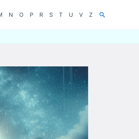
Cerca
M
N
O
P
R
S
T
U
V
Z