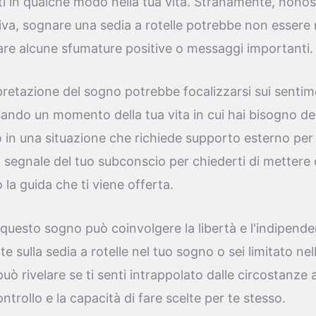
ti in qualche modo nella tua vita. Stranamente, nono
va, sognare una sedia a rotelle potrebbe non essere
are alcune sfumature positive o messaggi importanti.
pretazione del sogno potrebbe focalizzarsi sui sentim
ando un momento della tua vita in cui hai bisogno dell'
to in una situazione che richiede supporto esterno per 
segnale del tuo subconscio per chiederti di mettere d
o la guida che ti viene offerta.
 questo sogno può coinvolgere la libertà e l'indipende
 sulla sedia a rotelle nel tuo sogno o sei limitato nel
ò rivelare se ti senti intrappolato dalle circostanze at
ontrollo e la capacità di fare scelte per te stesso.