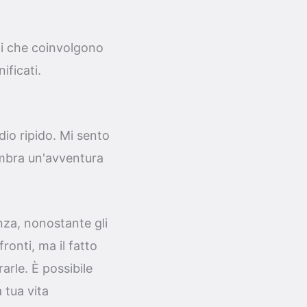
gni che coinvolgono
ificati.
io ripido. Mi sento
sembra un'avventura
nza, nonostante gli
ronti, ma il fatto
rarle. È possibile
 tua vita