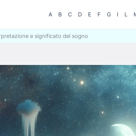
A
B
C
D
E
F
G
I
L
rpretazione e significato del sogno