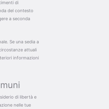
timenti di
nda del contesto
rgere a seconda
ale. Se una sedia a
circostanze attuali
teriori informazioni
omuni
iderio di libertà e
zione nelle tue