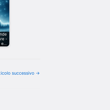
nde
re -
o e…
ticolo successivo
→