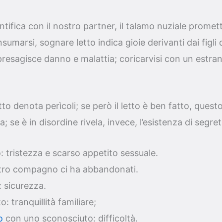
entifica con il nostro partner, il talamo nuziale promette
sumarsi, sognare letto indica gioie derivanti dai figli
 presagisce danno e malattia; coricarvisi con un estra
tto denota perìcoli; se però il letto è ben fatto, quest
a; se è in disordine rivela, invece, l’esistenza di segret
: tristezza e scarso appetito sessuale.
stro compagno ci ha abbandonati.
o: sicurezza.
: tranquillità familiare;
o
con uno sconosciuto: difficoltà.