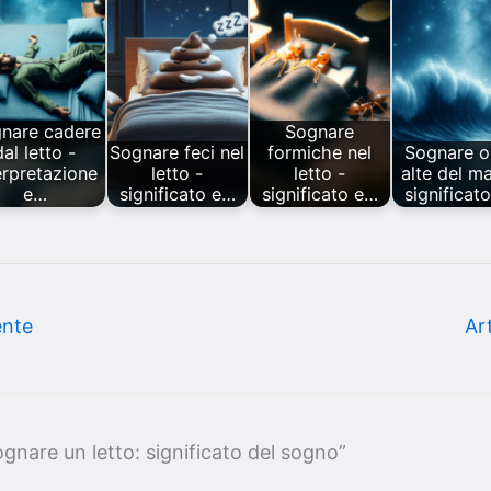
nare cadere
Sognare
dal letto -
Sognare feci nel
formiche nel
Sognare o
erpretazione
letto -
letto -
alte del ma
e…
significato e…
significato e…
significat
ente
Ar
nare un letto: significato del sogno”