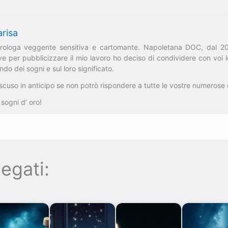
risa
trologa veggente sensitiva e cartomante. Napoletana DOC, dal 2
e per pubblicizzare il mio lavoro ho deciso di condividere con voi
do dei sogni e sul loro significato.
scuso in anticipo se non potrò rispondere a tutte le vostre numeros
 sogni d’ oro!
egati: