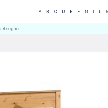
A
B
C
D
E
F
G
I
L
 del sogno