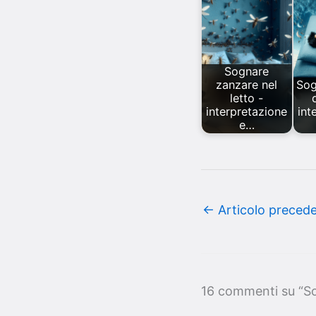
Sognare
zanzare nel
Sog
letto -
interpretazione
int
e…
←
Articolo preced
16 commenti su “Sog