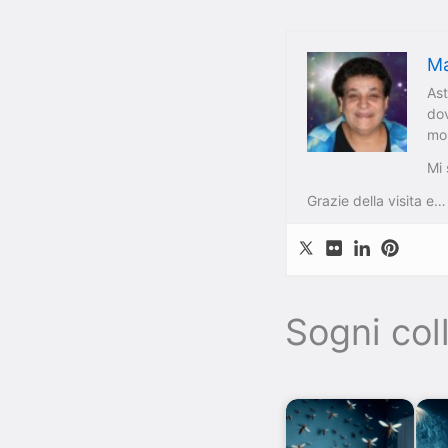
Ma
As
dov
mon
Mi 
Grazie della visita e…
Sogni coll