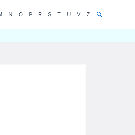
Cerca
M
N
O
P
R
S
T
U
V
Z