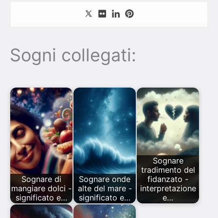
Sogni collegati:
Sognare
tradimento del
Sognare di
Sognare onde
fidanzato -
mangiare dolci -
alte del mare -
interpretazione
significato e…
significato e…
e…