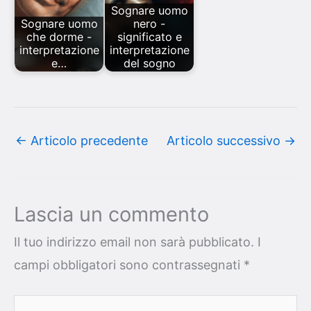
Sognare uomo
Sognare uomo
nero -
che dorme -
significato e
interpretazione
interpretazione
e…
del sogno
←
Articolo precedente
Articolo successivo
→
Lascia un commento
Il tuo indirizzo email non sarà pubblicato.
I
campi obbligatori sono contrassegnati
*
Scrivi