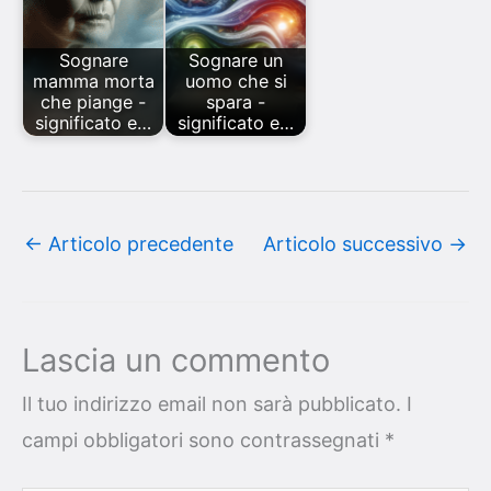
Sognare
Sognare un
mamma morta
uomo che si
che piange -
spara -
significato e…
significato e…
←
Articolo precedente
Articolo successivo
→
Lascia un commento
Il tuo indirizzo email non sarà pubblicato.
I
campi obbligatori sono contrassegnati
*