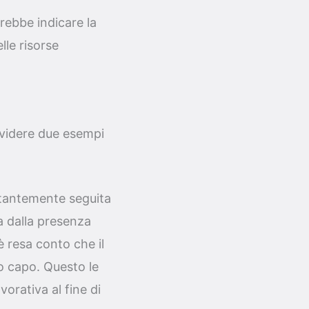
trebbe indicare la
lle risorse
dividere due esempi
stantemente seguita
a dalla presenza
 è resa conto che il
uo capo. Questo le
orativa al fine di