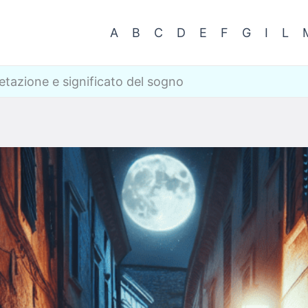
A
B
C
D
E
F
G
I
L
etazione e significato del sogno