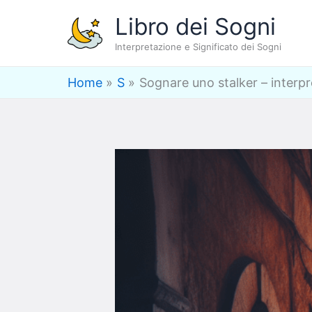
Vai
Libro dei Sogni
al
Interpretazione e Significato dei Sogni
contenuto
Home
S
Sognare uno stalker – interpr