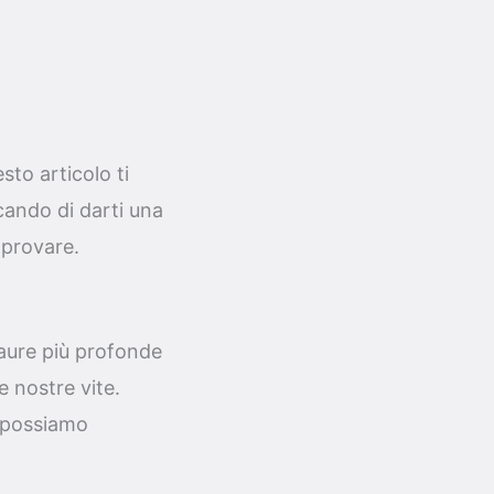
to articolo ti
rcando di darti una
 provare.
paure più profonde
e nostre vite.
n possiamo