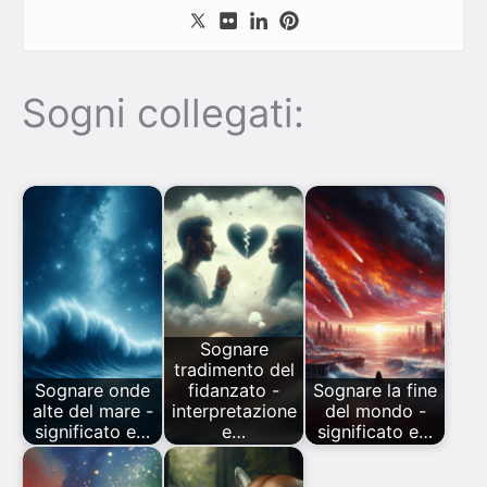
Sogni collegati:
Sognare
tradimento del
Sognare onde
fidanzato -
Sognare la fine
alte del mare -
interpretazione
del mondo -
significato e…
e…
significato e…