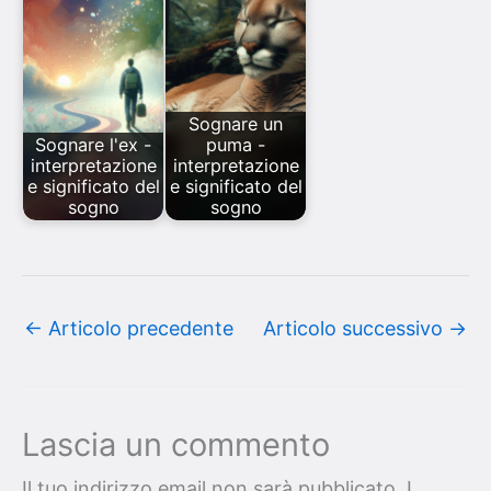
Sognare un
Sognare l'ex -
puma -
interpretazione
interpretazione
e significato del
e significato del
sogno
sogno
←
Articolo precedente
Articolo successivo
→
Lascia un commento
Il tuo indirizzo email non sarà pubblicato.
I