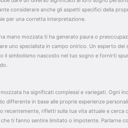
bbe dare un diverso significato al loro sogno person
te considerare anche gli aspetti specifici della propr
e per una corretta interpretazione.
 una mano mozzata ti ha generato paura o preoccupaz
tare uno specialista in campo onirico. Un esperto dei s
il simbolismo nascosto nel tuo sogno e fornirti spunt
ndo.
ozzata ha significati complessi e variegati. Ogni in
do differente in base alle proprie esperienze personali
 recentemente, rifletti sulla tua vita attuale e cerca d
i che ti fanno sentire limitato o impotente. Parlarne c