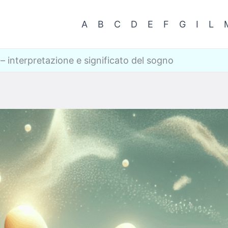
A
B
C
D
E
F
G
I
L
interpretazione e significato del sogno