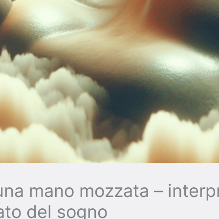
na mano mozzata – interp
cato del sogno