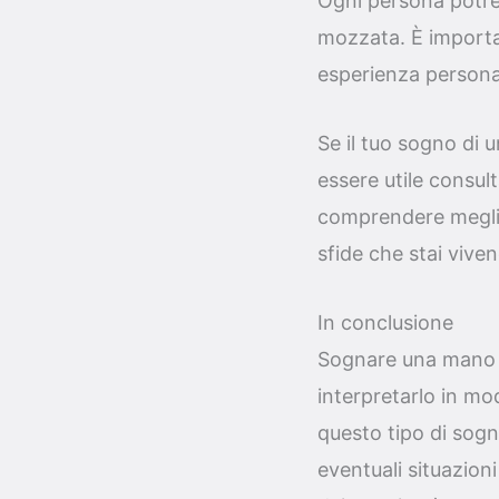
Ogni persona potre
mozzata. È importan
esperienza personal
Se il tuo sogno di
essere utile consul
comprendere meglio 
sfide che stai vive
In conclusione
Sognare una mano m
interpretarlo in mo
questo tipo di sogno
eventuali situazion