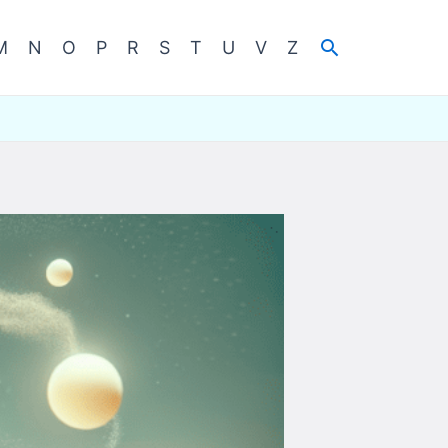
Cerca
M
N
O
P
R
S
T
U
V
Z