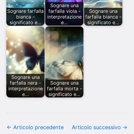
Sognare una
Sognare farfalla
farfalla viola -
Sognare una
bianca -
interpretazione
farfalla bianca -
significato e…
e…
significato e…
Sognare una
farfalla nera -
Sognare una
interpretazione
farfalla morta -
e…
significato e…
←
Articolo precedente
Articolo successivo
→