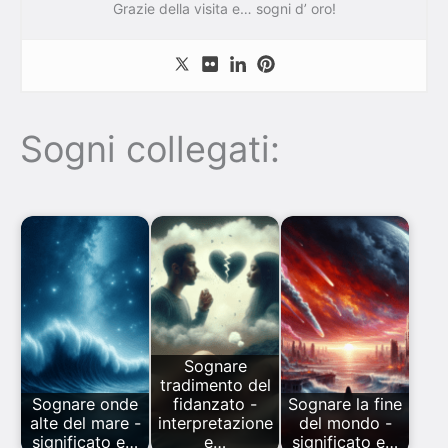
Grazie della visita e… sogni d’ oro!
Sogni collegati:
Sognare
tradimento del
Sognare onde
fidanzato -
Sognare la fine
alte del mare -
interpretazione
del mondo -
significato e…
e…
significato e…