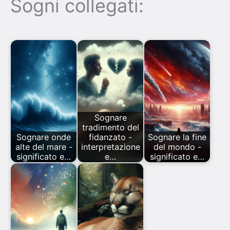
Sogni collegati:
Sognare
tradimento del
Sognare onde
fidanzato -
Sognare la fine
alte del mare -
interpretazione
del mondo -
significato e…
e…
significato e…