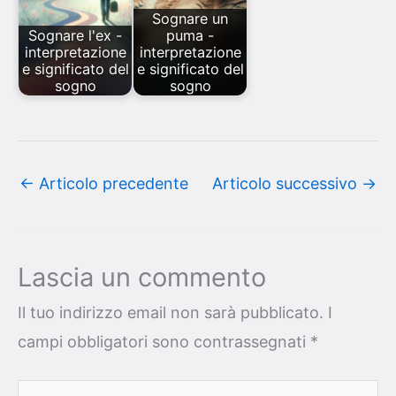
Sognare un
Sognare l'ex -
puma -
interpretazione
interpretazione
e significato del
e significato del
sogno
sogno
←
Articolo precedente
Articolo successivo
→
Lascia un commento
Il tuo indirizzo email non sarà pubblicato.
I
campi obbligatori sono contrassegnati
*
Scrivi