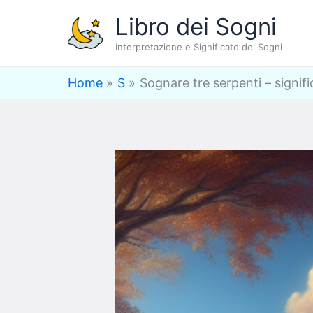
Vai
Libro dei Sogni
al
Interpretazione e Significato dei Sogni
contenuto
Home
S
Sognare tre serpenti – signif