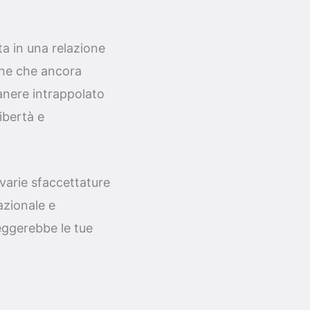
a in una relazione
one che ancora
anere intrappolato
ibertà e
 varie sfaccettature
azionale e
leggerebbe le tue