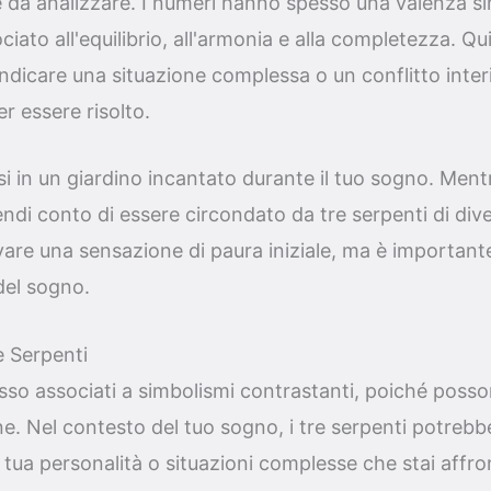
da analizzare. I numeri hanno spesso una valenza sim
ciato all'equilibrio, all'armonia e alla completezza. Qu
ndicare una situazione complessa o un conflitto inter
er essere risolto.
i in un giardino incantato durante il tuo sogno. Ment
ti rendi conto di essere circondato da tre serpenti di di
ovare una sensazione di paura iniziale, ma è important
del sogno.
re Serpenti
sso associati a simbolismi contrastanti, poiché poss
bene. Nel contesto del tuo sogno, i tre serpenti potreb
la tua personalità o situazioni complesse che stai affr