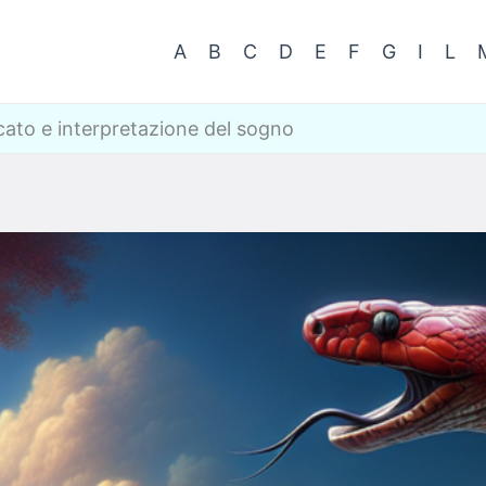
A
B
C
D
E
F
G
I
L
icato e interpretazione del sogno