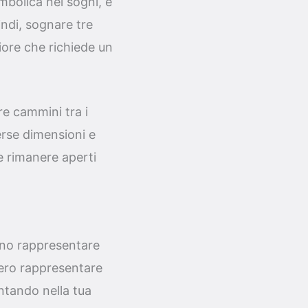
bolica nei sogni, e
indi, sognare tre
iore che richiede un
re cammini tra i
verse dimensioni e
e rimanere aperti
ono rappresentare
bero rappresentare
ontando nella tua