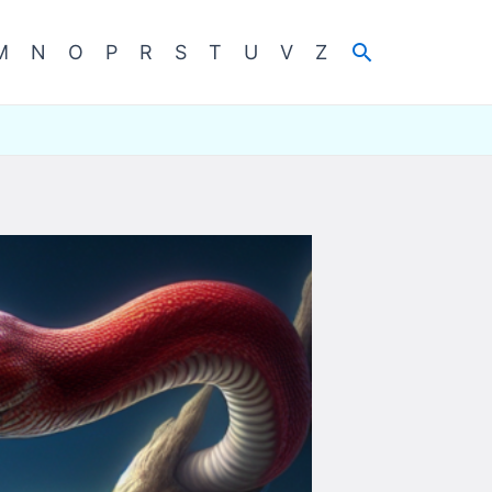
Cerca
M
N
O
P
R
S
T
U
V
Z