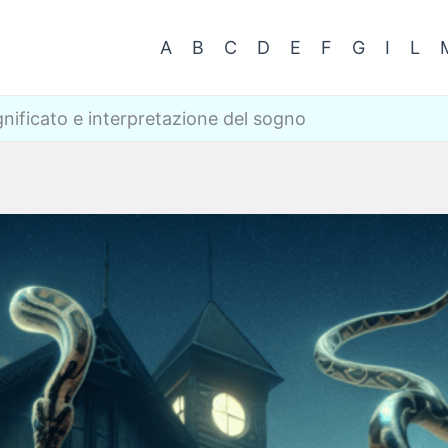
A
B
C
D
E
F
G
I
L
gnificato e interpretazione del sogno