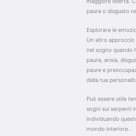
maggiore libertà. C
paura o disgusto nei
Esplorare le emozio
Un altro approccio u
nel sogno quando ha
paura, ansia, disgu
paure e preoccupazio
della tua personalit
Può essere utile ten
sogni sui serpenti 
individuando queste
mondo interiore.