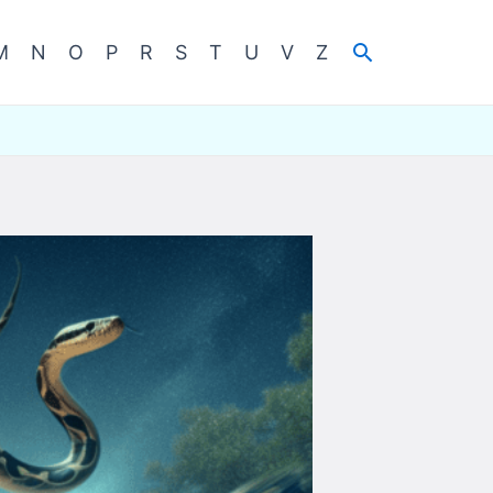
Cerca
M
N
O
P
R
S
T
U
V
Z