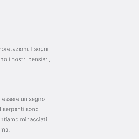
pretazioni. I sogni
o i nostri pensieri,
ò essere un segno
 I serpenti sono
entiamo minacciati
ima.