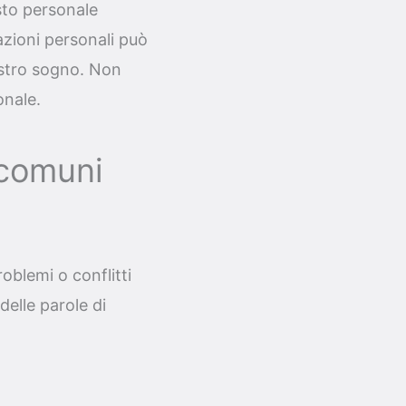
sto personale
uazioni personali può
ostro sogno. Non
onale.
 comuni
oblemi o conflitti
delle parole di