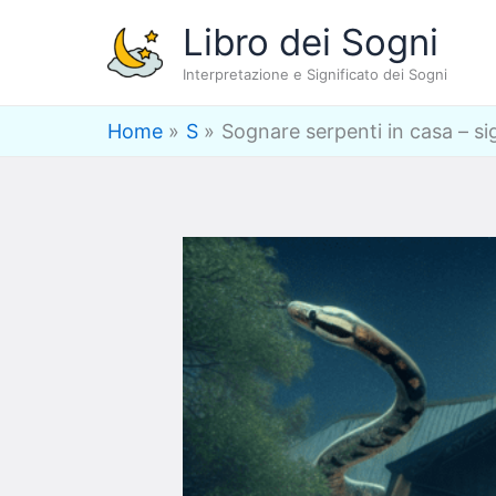
Vai
Libro dei Sogni
al
Interpretazione e Significato dei Sogni
contenuto
Home
S
Sognare serpenti in casa – si