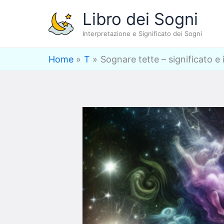
Vai
Libro dei Sogni
al
Interpretazione e Significato dei Sogni
contenuto
Home
T
Sognare tette – significato e