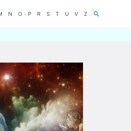
Cerca
M
N
O
P
R
S
T
U
V
Z