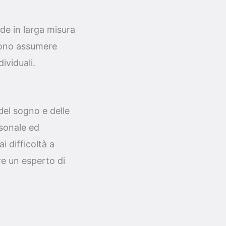
de in larga misura
ssono assumere
ividuali.
del sogno e delle
sonale ed
i difficoltà a
re un esperto di