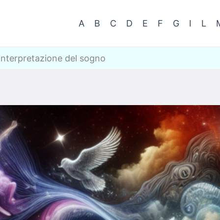
A
B
C
D
E
F
G
I
L
 interpretazione del sogno