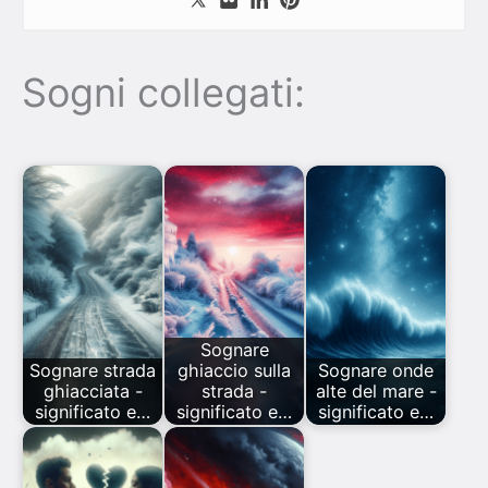
Sogni collegati:
Sognare
Sognare strada
ghiaccio sulla
Sognare onde
ghiacciata -
strada -
alte del mare -
significato e…
significato e…
significato e…