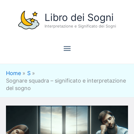
Vai
Menu
Libro dei Sogni
al
contenuto
Interpretazione e Significato dei Sogni
principale
Home
S
Sognare squadra – significato e interpretazione
del sogno