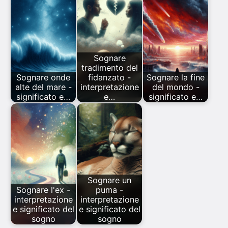
Sognare
tradimento del
Sognare onde
fidanzato -
Sognare la fine
alte del mare -
interpretazione
del mondo -
significato e…
e…
significato e…
Sognare un
Sognare l'ex -
puma -
interpretazione
interpretazione
e significato del
e significato del
sogno
sogno