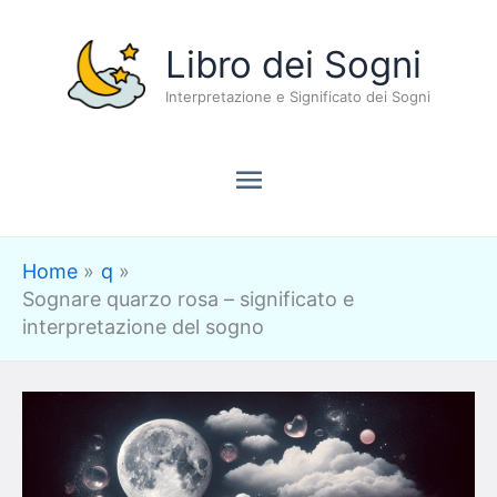
Vai
Menu
Libro dei Sogni
al
contenuto
Interpretazione e Significato dei Sogni
principale
Home
q
Sognare quarzo rosa – significato e
interpretazione del sogno