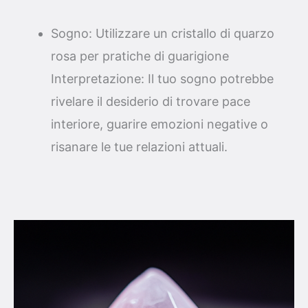
Sogno: Utilizzare un cristallo di quarzo
rosa per pratiche di guarigione
Interpretazione: Il tuo sogno potrebbe
rivelare il desiderio di trovare pace
interiore, guarire emozioni negative o
risanare le tue relazioni attuali.