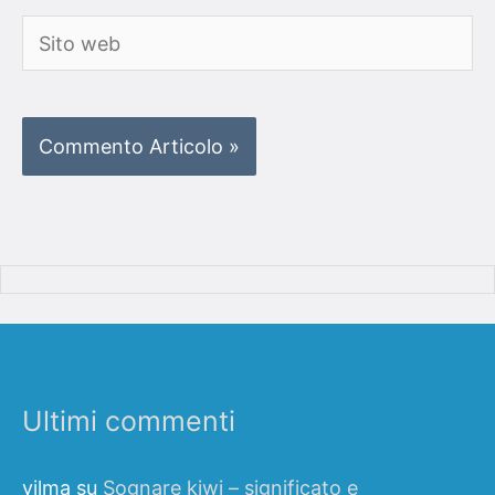
Sito
web
Ultimi commenti
vilma
su
Sognare kiwi – significato e