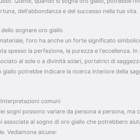
sso. Quindi, quando si sogna oro giallo, potrebbe rifle
ortuna, dell'abbondanza e del successo nella tua vita.
i dello sognare oro giallo
materiale, l'oro ha anche un forte significato simbolic
ta spesso la perfezione, la purezza e l'eccellenza. In 
ssociato al sole o a divinità solari, portatrici di saggez
giallo potrebbe indicare la ricerca interiore della sa
 Interpretazioni comuni
dei sogni possono variare da persona a persona, ma c
 associate al sogno di oro giallo che potrebbero aiutar
ale. Vediamone alcune: