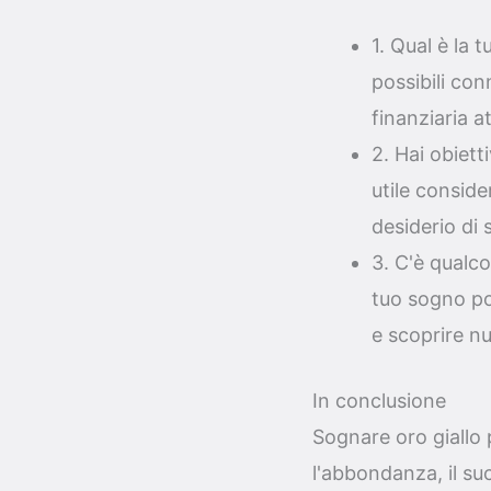
1. Qual è la 
possibili con
finanziaria a
2. Hai obiett
utile consider
desiderio di 
3. C'è qualco
tuo sogno po
e scoprire n
In conclusione
Sognare oro giallo 
l'abbondanza, il su