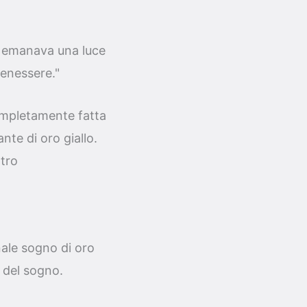
a emanava una luce
benessere."
mpletamente fatta
nte di oro giallo.
ntro
nale sogno di oro
o del sogno.