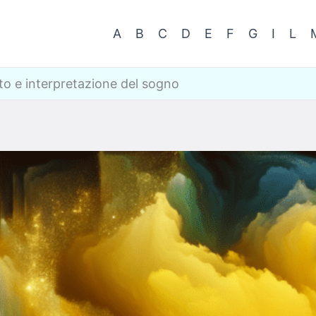
A
B
C
D
E
F
G
I
L
ato e interpretazione del sogno