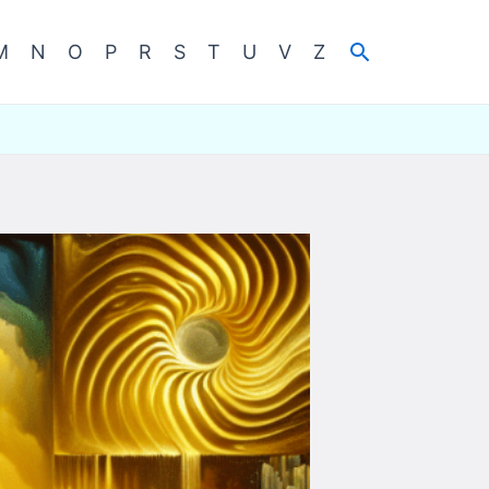
Cerca
M
N
O
P
R
S
T
U
V
Z