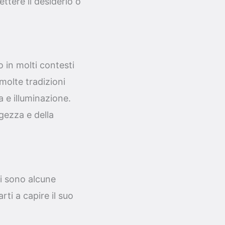
ttere il desiderio o
o in molti contesti
molte tradizioni
za e illuminazione.
ggezza e della
i sono alcune
ti a capire il suo