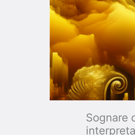
Sognare or
interpret