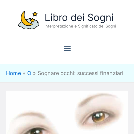
Vai
Menu
Libro dei Sogni
al
contenuto
Interpretazione e Significato dei Sogni
principale
Home
O
Sognare occhi: successi finanziari