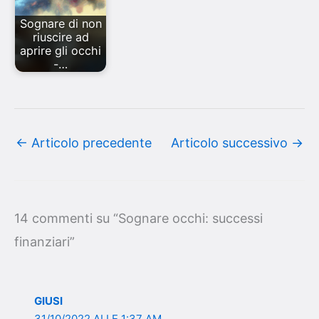
Sognare di non
riuscire ad
aprire gli occhi
-…
←
Articolo precedente
Articolo successivo
→
14 commenti su “Sognare occhi: successi
finanziari”
GIUSI
31/10/2022 ALLE 1:37 AM