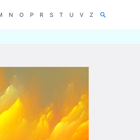
Cerca
M
N
O
P
R
S
T
U
V
Z