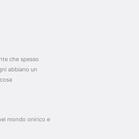
nte che spesso
ogni abbiano un
 cosa
 nel mondo onirico e