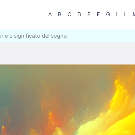
A
B
C
D
E
F
G
I
L
one e significato del sogno