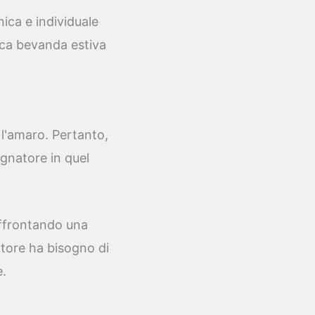
ica e individuale
sca bevanda estiva
 l'amaro. Pertanto,
gnatore in quel
affrontando una
atore ha bisogno di
e.