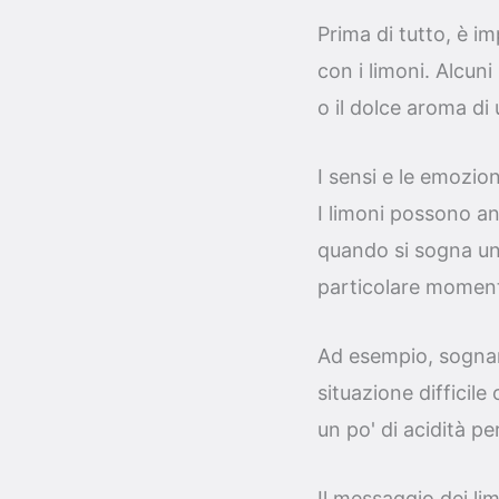
Prima di tutto, è i
con i limoni. Alcun
o il dolce aroma di
I sensi e le emozion
I limoni possono an
quando si sogna un 
particolare momento
Ad esempio, sognar
situazione difficil
un po' di acidità per
Il messaggio dei li