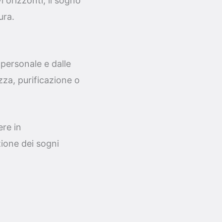
i orizzonti, il sogno
ura.
 personale e dalle
za, purificazione o
ere in
zione dei sogni