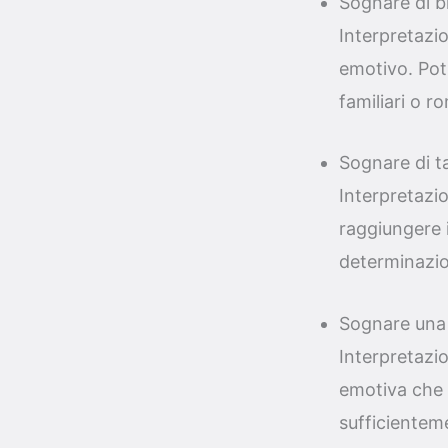
Sognare di b
Interpretazi
emotivo. Potr
familiari o r
Sognare di t
Interpretazio
raggiungere i
determinazio
Sognare una 
Interpretazio
emotiva che h
sufficienteme