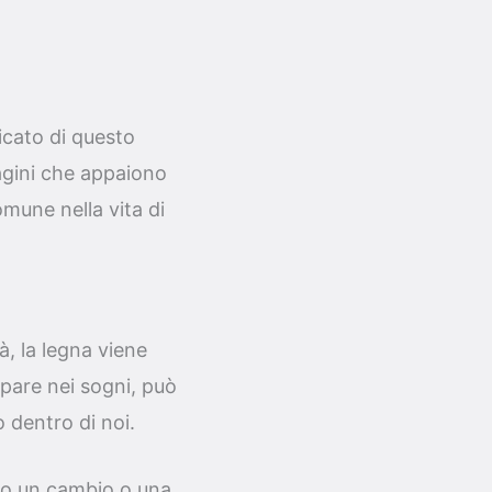
ficato di questo
agini che appaiono
mune nella vita di
tà, la legna viene
mpare nei sogni, può
 dentro di noi.
rio un cambio o una