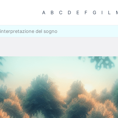
A
B
C
D
E
F
G
I
L
 interpretazione del sogno