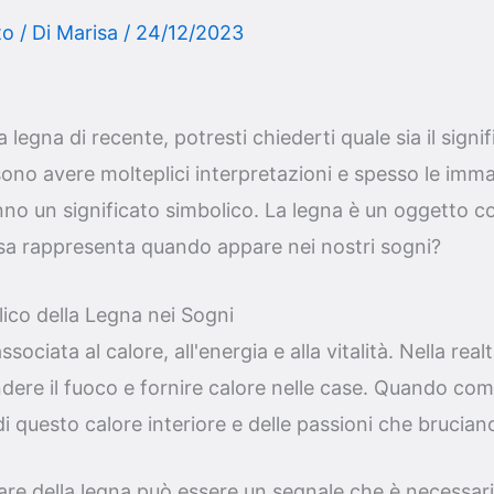
to
/ Di
Marisa
/
24/12/2023
 legna di recente, potresti chiederti quale sia il signi
ono avere molteplici interpretazioni e spesso le imm
nno un significato simbolico. La legna è un oggetto co
cosa rappresenta quando appare nei nostri sogni?
lico della Legna nei Sogni
ociata al calore, all'energia e alla vitalità. Nella real
ndere il fuoco e fornire calore nelle case. Quando co
i questo calore interiore e delle passioni che bruciano
nare della legna può essere un segnale che è necessa