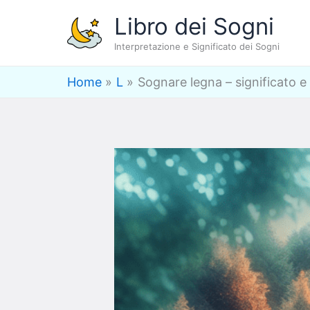
Vai
Libro dei Sogni
al
Interpretazione e Significato dei Sogni
contenuto
Home
L
Sognare legna – significato e