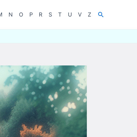
Cerca
M
N
O
P
R
S
T
U
V
Z