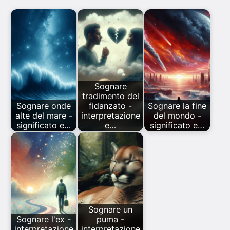
Sognare
tradimento del
Sognare onde
fidanzato -
Sognare la fine
alte del mare -
interpretazione
del mondo -
significato e…
e…
significato e…
Sognare un
Sognare l'ex -
puma -
interpretazione
interpretazione