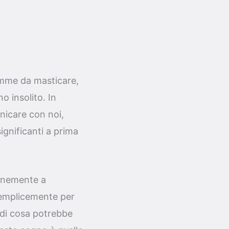
gomme da masticare,
o insolito. In
nicare con noi,
gnificanti a prima
unemente a
 semplicemente per
ndi cosa potrebbe