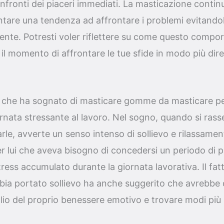
nfronti dei piaceri immediati. La masticazione conti
are una tendenza ad affrontare i problemi evitandoli
mente. Potresti voler riflettere su come questo compor
è il momento di affrontare le tue sfide in modo più dire
che ha sognato di masticare gomme da masticare per
rnata stressante al lavoro. Nel sogno, quando si ras
rle, avverte un senso intenso di sollievo e rilassame
er lui che aveva bisogno di concedersi un periodo d
stress accumulato durante la giornata lavorativa. Il fatt
bbia portato sollievo ha anche suggerito che avrebbe
io del proprio benessere emotivo e trovare modi più s