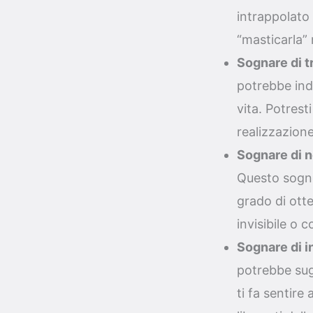
intrappolato
“masticarla” n
Sognare di t
potrebbe indi
vita. Potresti
realizzazion
Sognare di n
Questo sogno 
grado di otte
invisibile o 
Sognare di i
potrebbe sug
ti fa sentire