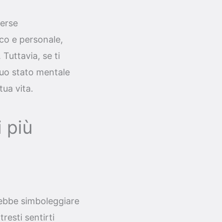
verse
ico e personale,
 Tuttavia, se ti
tuo stato mentale
tua vita.
 più
bbe simboleggiare
resti sentirti