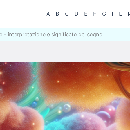
A
B
C
D
E
F
G
I
L
– interpretazione e significato del sogno