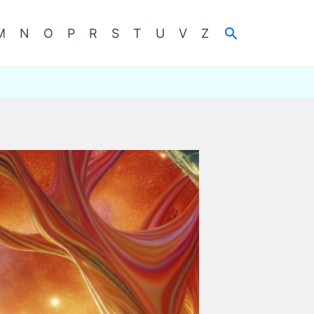
Cerca
M
N
O
P
R
S
T
U
V
Z