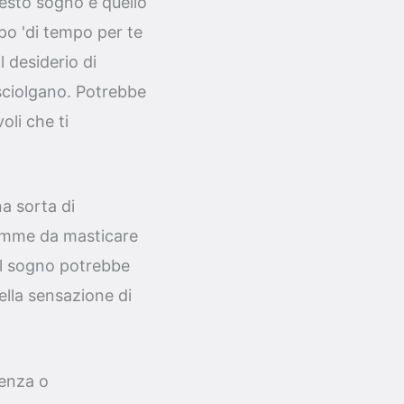
esto sogno è quello
 po 'di tempo per te
 desiderio di
 sciolgano. Potrebbe
oli che ti
a sorta di
 gomme da masticare
il sogno potrebbe
ella sensazione di
denza o