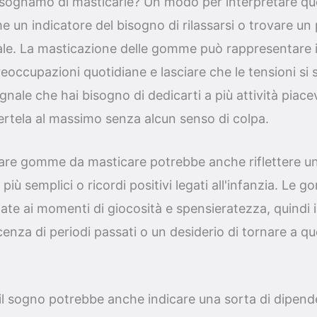
 sognamo di masticarle? Un modo per interpretare qu
e un indicatore del bisogno di rilassarsi o trovare un
eale. La masticazione delle gomme può rappresentare il
preoccupazioni quotidiane e lasciare che le tensioni si
nale che hai bisogno di dedicarti a più attività piacev
rtela al massimo senza alcun senso di colpa.
nare gomme da masticare potrebbe anche riflettere un
più semplici o ricordi positivi legati all'infanzia. Le
te ai momenti di giocosità e spensieratezza, quindi 
enza di periodi passati o un desiderio di tornare a qu
 il sogno potrebbe anche indicare una sorta di dipen